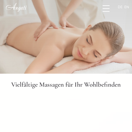
DE
EN
ANGATI Fachinstitute
Eine Oase der Entspannung.
Vielfältige Massagen für Ihr Wohlbefinden