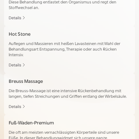
Diese Behandlung entlastet den Organismus und regt den
Stoffwechsel an.
Details
Hot Stone
Auflegen und Massieren mit heißen Lavasteinen mit Wahl der
Behandlungsart Entspannung, Therapie oder auch Rücken
Intensiv.
Details
Breuss Massage
Die Breuss-Massage ist eine intensive Rückenbehandlung mit
langen, tiefen Streichungen und Griffen entlang der Wirbelsäule.
Details
Fuß-Waden-Premium
Die oft am meisten vernachlässigten Körperteile sind unsere
Füße. In dieser Behandlungwidmet sich unsere ganze