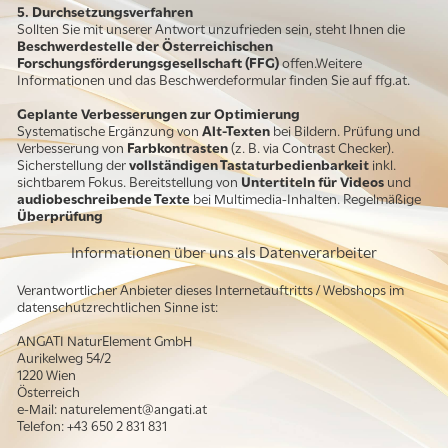
5. Durchsetzungsverfahren
Sollten Sie mit unserer Antwort unzufrieden sein, steht Ihnen die
Beschwerdestelle der Österreichischen
Forschungsförderungsgesellschaft (FFG)
offen.Weitere
Informationen und das Beschwerdeformular finden Sie auf ffg.at.
Geplante Verbesserungen zur Optimierung
Systematische Ergänzung von
Alt-Texten
bei Bildern. Prüfung und
Verbesserung von
Farbkontrasten
(z. B. via Contrast Checker).
Sicherstellung der
vollständigen Tastaturbedienbarkeit
inkl.
sichtbarem Fokus. Bereitstellung von
Untertiteln für Videos
und
audiobeschreibende Texte
bei Multimedia-Inhalten. Regelmäßige
Überprüfung
Informationen über uns als Datenverarbeiter
Verantwortlicher Anbieter dieses Internetauftritts / Webshops im
datenschutzrechtlichen Sinne ist:
ANGATI NaturElement GmbH
Aurikelweg 54/2
1220 Wien
Österreich
e-Mail: naturelement@angati.at
Telefon: +43 650 2 831 831