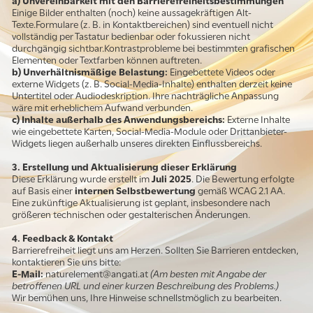
a) Unvereinbarkeit mit den Barrierefreiheitsbestimmungen
Einige Bilder enthalten (noch) keine aussagekräftigen Alt-
Texte.Formulare (z. B. in Kontaktbereichen) sind eventuell nicht
vollständig per Tastatur bedienbar oder fokussieren nicht
durchgängig sichtbar.Kontrastprobleme bei bestimmten grafischen
Elementen oder Textfarben können auftreten.
b) Unverhältnismäßige Belastung:
Eingebettete Videos oder
externe Widgets (z. B. Social-Media-Inhalte) enthalten derzeit keine
Untertitel oder Audiodeskription. Ihre nachträgliche Anpassung
wäre mit erheblichem Aufwand verbunden.
c) Inhalte außerhalb des Anwendungsbereichs:
Externe Inhalte
wie eingebettete Karten, Social-Media-Module oder Drittanbieter-
Widgets liegen außerhalb unseres direkten Einflussbereichs.
3. Erstellung und Aktualisierung dieser Erklärung
Diese Erklärung wurde erstellt im
Juli 2025
. Die Bewertung erfolgte
auf Basis einer
internen Selbstbewertung
gemäß WCAG 2.1 AA.
Eine zukünftige Aktualisierung ist geplant, insbesondere nach
größeren technischen oder gestalterischen Änderungen.
4. Feedback & Kontakt
Barrierefreiheit liegt uns am Herzen. Sollten Sie Barrieren entdecken,
kontaktieren Sie uns bitte:
E-Mail:
naturelement@angati.at
(Am besten mit Angabe der
betroffenen URL und einer kurzen Beschreibung des Problems.)
Wir bemühen uns, Ihre Hinweise schnellstmöglich zu bearbeiten.