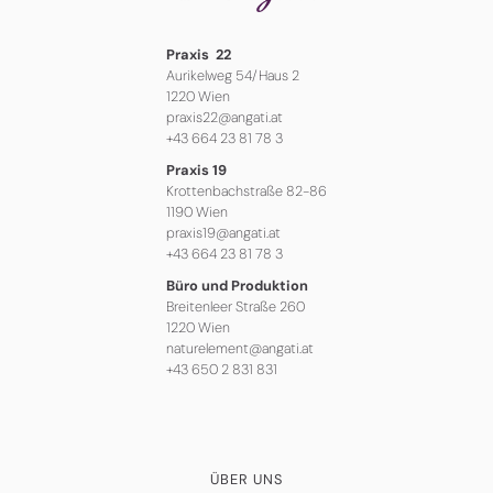
Praxis 22
Aurikelweg 54/Haus 2
1220 Wien
praxis22@angati.at
+43 664 23 81 78 3
Praxis 19
Krottenbachstraße 82-86
1190 Wien
praxis19@angati.at
+43 664 23 81 78 3
Büro und Produktion
Breitenleer Straße 260
1220 Wien
naturelement@angati.at
+43 650 2 831 831
ÜBER UNS