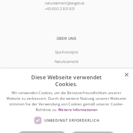
naturelement@angati.at
+43 650 2 831 831
ÜBER UNS
Spa Konzepte
Naturkosmetik
Kontaktieren Sie uns
×
Diese Webseite verwendet
Cookies.
Wir verwenden Cookies, um die Benutzerfreundlichkeit unserer
Website zu verbessern. Durch die weitere Nutzung unserer Webseite
stimmen Sie der Verwendung von Cookies gemäß unserer Cookie-
Impressum
Richtlinie zu.
Weitere Informationen
DSGVO
UNBEDINGT ERFORDERLICH
Cookies