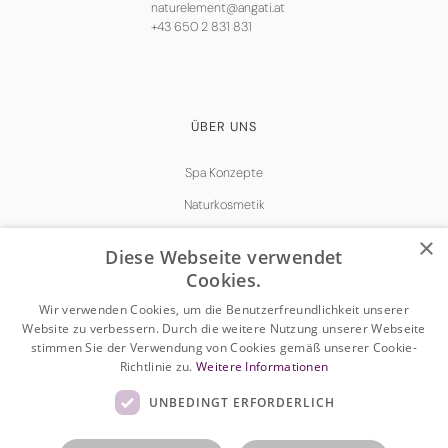
naturelement@angati.at
+43 650 2 831 831
ÜBER UNS
Spa Konzepte
Naturkosmetik
Kontaktieren Sie uns
×
Diese Webseite verwendet
Cookies.
Wir verwenden Cookies, um die Benutzerfreundlichkeit unserer
Website zu verbessern. Durch die weitere Nutzung unserer Webseite
stimmen Sie der Verwendung von Cookies gemäß unserer Cookie-
Impressum
Richtlinie zu.
Weitere Informationen
DSGVO
UNBEDINGT ERFORDERLICH
Cookies